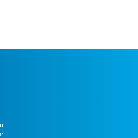
zu
n: