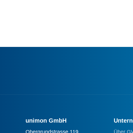
unimon GmbH
Unter
Obergrundstrasse 119
Über G