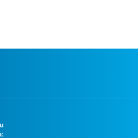
zu
n: