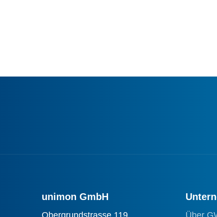
unimon GmbH
Unter
Obergrundstrasse 119
Über G