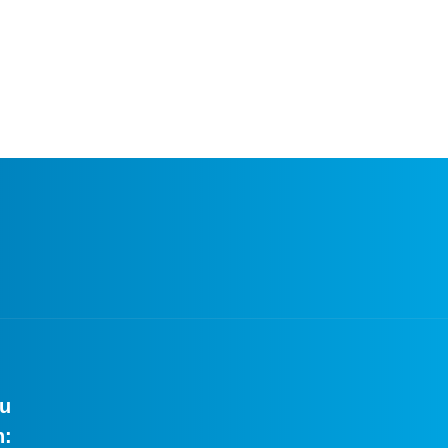
zu
n: