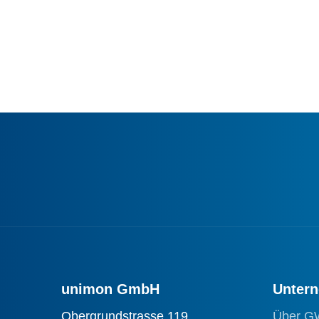
unimon GmbH
Unter
Obergrundstrasse 119
Über G