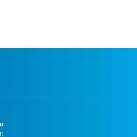
zu
n: