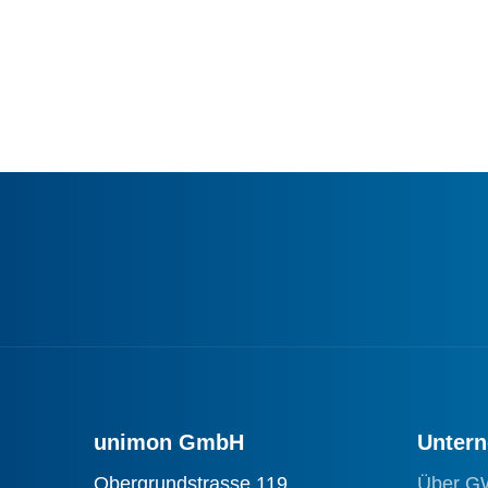
unimon GmbH
Unter
Obergrundstrasse 119
Über G